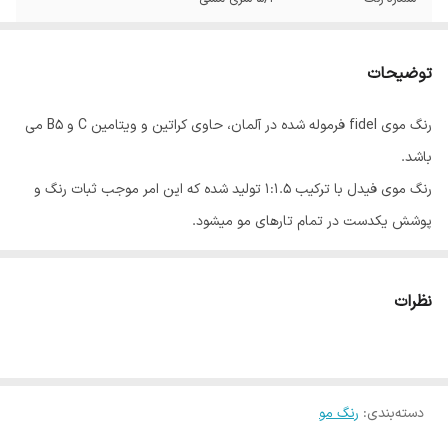
توضیحات
رنگ موی fidel فرموله شده در آلمان، حاوی کراتین و ویتامین C و B5 می
باشد.
رنگ موی فیدل با ترکیب 1:1.5 تولید شده که این امر موجب ثبات رنگ و
پوشش یکدست در تمام تارهای مو میشود.
رنگ موی فیدل در 70 طیف رنگی و 6 واریاسیون، در 17 گروه عرضه می
شود.
نظرات
روش مصرف: 100 میلی لیتر رنگ مو را در ظرفی غیر فلزی ریخته و 150 میلی
لیتر اکسیدان فیدل به آن اضافه نموده و با یکدیگر مخلوط کنید تا ترکیب
یکنواختی به دست آید.
دسته‌بندی
:
رنگ مو
بسته بندی: این محصول در بسته بندی های 100 میلی لیتری به بازار عرضه
شده است.