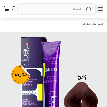
مستر پودر
/
رنگ مو