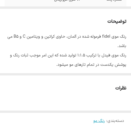
توضیحات
رنگ موی fidel فرموله شده در آلمان، حاوی کراتین و ویتامین C و B5 می
باشد.
رنگ موی فیدل با ترکیب 1:1.5 تولید شده که این امر موجب ثبات رنگ و
پوشش یکدست در تمام تارهای مو میشود.
رنگ موی فیدل در 70 طیف رنگی و 6 واریاسیون، در 17 گروه عرضه می
شود.
نظرات
روش مصرف: 100 میلی لیتر رنگ مو را در ظرفی غیر فلزی ریخته و 150 میلی
لیتر اکسیدان فیدل به آن اضافه نموده و با یکدیگر مخلوط کنید تا ترکیب
یکنواختی به دست آید.
دسته‌بندی
:
رنگ مو
بسته بندی: این محصول در بسته بندی های 100 میلی لیتری به بازار عرضه
شده است.