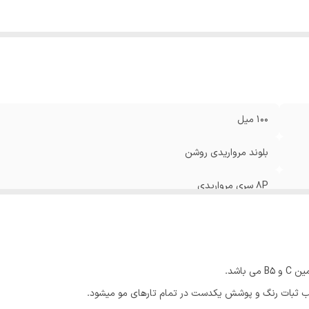
100 میل
بلوند مرواریدی روشن
8P سری مرواریدی