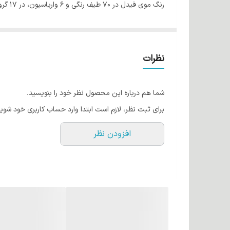
رنگ موی فیدل در 70 طیف رنگی و 6 واریاسیون، در 17 گروه عرضه می شود.
روش مصرف: 100 میلی لیتر رنگ مو را در ظرفی غیر فلزی ریخته و 150 میلی لیتر اکسیدان فیدل به آن اضافه نموده و با یکدیگر مخلوط کنید تا ترکیب یکنواختی به دست آید.
بسته بندی: این محصول در بسته بندی های 100 میلی لیتری به بازار عرضه شده است.
نظرات
شما هم درباره این محصول نظر خود را بنویسید.
برای ثبت نظر، لازم است ابتدا وارد حساب کاربری خود شوید
افزودن نظر