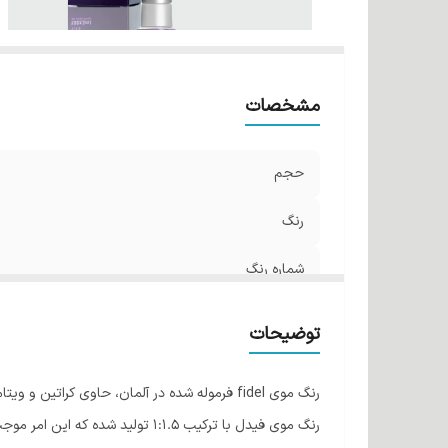
مشخصات
حجم
رنگ
شماره رنگ
توضیحات
رنگ موی fidel فرموله شده در آلمان، حاوی کراتین و ویتامین C و B5 می باشد.
رنگ موی فیدل با ترکیب 1:1.5 تولید شده که این امر موجب ثبات رنگ و پوشش یکدست در تمام تارهای مو میشود.