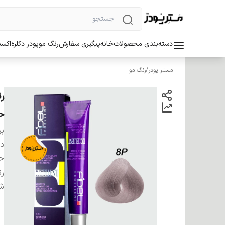
دسته‌بندی محصولات
خانه
پیگیری سفارش
رنگ مو
پودر دکلره
اکسی
مستر پودر
/
رنگ مو
حج
بر
دس
ح
ر
شم