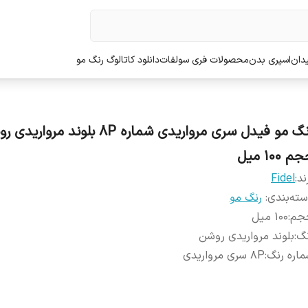
دان
اسپری بدن
محصولات فری سولفات
دانلود کاتالوگ رنگ مو
رنگ مو فیدل سری مرواریدی شماره 8P بلوند مروا
م 100 میل
ند:
Fidel
ته‌بندی
:
رنگ مو
جم
:
100 میل
نگ
:
بلوند مرواریدی روشن
اره رنگ
:
8P سری مرواریدی