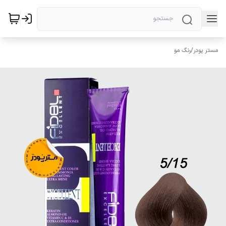
مستر پودر
/
رنگ مو