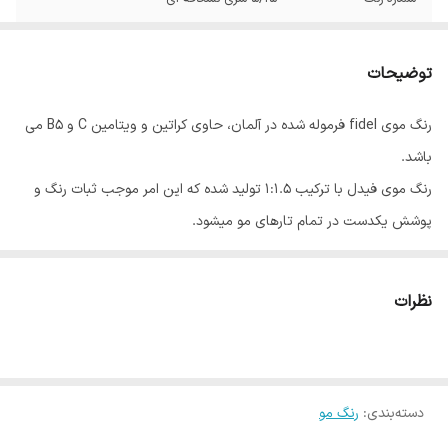
توضیحات
رنگ موی fidel فرموله شده در آلمان، حاوی کراتین و ویتامین C و B5 می
باشد.
رنگ موی فیدل با ترکیب 1:1.5 تولید شده که این امر موجب ثبات رنگ و
پوشش یکدست در تمام تارهای مو میشود.
رنگ موی فیدل در 70 طیف رنگی و 6 واریاسیون، در 17 گروه عرضه می
شود.
نظرات
روش مصرف: 100 میلی لیتر رنگ مو را در ظرفی غیر فلزی ریخته و 150 میلی
لیتر اکسیدان فیدل به آن اضافه نموده و با یکدیگر مخلوط کنید تا ترکیب
یکنواختی به دست آید.
دسته‌بندی
:
رنگ مو
بسته بندی: این محصول در بسته بندی های 100 میلی لیتری به بازار عرضه
شده است.