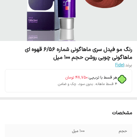
رنگ مو فیدل سری ماهاگونی شماره 6/56 قهوه ای
ماهاگونی چوبی روشن حجم 100 میل
برند:
Fidel
هر قسط با ترب‌پی:
۴۸٬۷۵۰
تومان
۴ قسط ماهانه. بدون سود، چک و ضامن.
مشخصات
حجم
100 میل