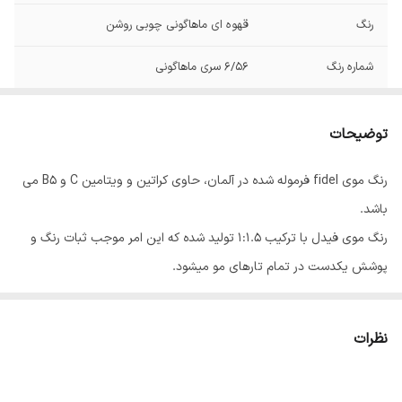
رنگ
قهوه ای ماهاگونی چوبی روشن
شماره رنگ
6/56 سری ماهاگونی
توضیحات
رنگ موی fidel فرموله شده در آلمان، حاوی کراتین و ویتامین C و B5 می
باشد.
رنگ موی فیدل با ترکیب 1:1.5 تولید شده که این امر موجب ثبات رنگ و
پوشش یکدست در تمام تارهای مو میشود.
رنگ موی فیدل در 70 طیف رنگی و 6 واریاسیون، در 17 گروه عرضه می
شود.
نظرات
روش مصرف: 100 میلی لیتر رنگ مو را در ظرفی غیر فلزی ریخته و 150 میلی
لیتر اکسیدان فیدل به آن اضافه نموده و با یکدیگر مخلوط کنید تا ترکیب