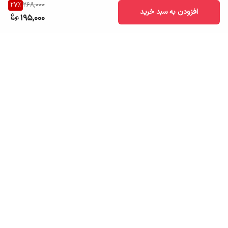
27
%
268,000
افزودن به سبد خرید
195,000
برگشت به بالا
ارسال به سراسر کشور
تضمین اصالت کالا
قیمت قابل رقابت
درگاه پرداخت امن