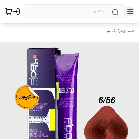
مستر پودر
/
رنگ مو