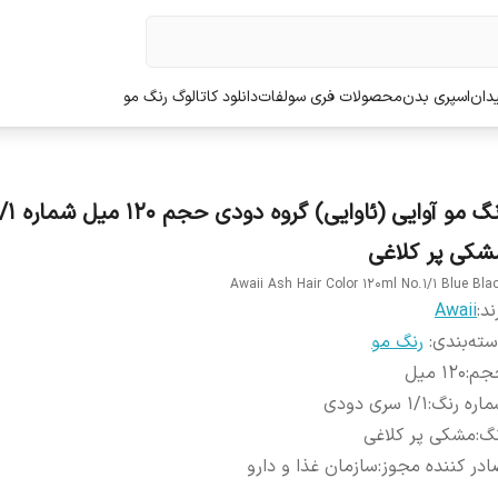
دان
اسپری بدن
محصولات فری سولفات
دانلود کاتالوگ رنگ مو
رنگ مو آوایی (ئاوایی) گروه دودی حج
شکی پر کلاغی
Awaii Ash Hair Color 120ml No.1/1 Blue Bla
ند:
Awaii
ته‌بندی
:
رنگ مو
جم
:
120 میل
اره رنگ
:
1/1 سری دودی
نگ
:
مشکی پر کلاغی
در کننده مجوز
:
سازمان غذا و دارو