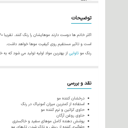
صادر کننده مجوز
توضیحات
است و تاثیر مستقیم روی کیفیت موها خواهد داشت.
رنگ مو
ئاوایی
از بهترین مواد اولیه تولید می شود که به 
فولیکول مو شده و رنگ پذیری مو را افزایش می دهد اما ا
طراحی شده که کمترین میزان آمونیاک را دارند بنابراین هی
کراتین اصلی ترین بخش مو می باشد که بسیار آسیب پذیر 
نقد و بررسی
روغن آرگان می باشند و هنگام استفاده ازآنها نه تنها باع
درخشان کننده مو
از دیگر ویژگی های رنگ مو ئاوایی می توان به وجود نرم ک
استفاده از کمترین میزان آمونیاک در رنگ
رنگ مو ئاوایی به خوبی جذب مو می شود به همین دلیل ای
حاوی کراتین و نرم کننده مو
حاوی روغن آرگان
شرکت طوبی گل در تولید رنگ مو از کراتین مرغوب و با ان
پوشش دهنده کامل موهای سفید و خاکستری
روغن آرگان از خشکی پوست سر جلوگیری می کند.
جلوگیری کننده از ریزش و نازک شدن تارهای مو