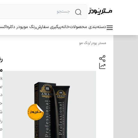
دسته‌بندی محصولات
خانه
پیگیری سفارش
رنگ مو
پودر دکلره
اکسی
مستر پودر
/
رنگ مو
م
ck
بر
دس
ح
شم
ر
صا