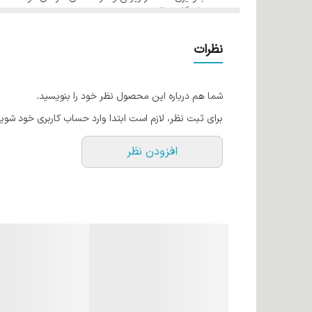
ماندگاری بالا
فرمولاسیون مناسب از کشور آمریکا در رنگ مو ئاوایی ایجاد
حجم 120 میل
گروه دودی شماره 1/1 مشکی پر کلاغی
قابل اجرا می باشد.
نظرات
کراتین مو چیست؟
کراتین یک نوع پروتئین است که بطور طبیعی در موها وجود
شما هم درباره این محصول نظر خود را بنویسید.
حالت دهنده ها آسیب می بیند. رنگ موهای ئاوایی حاوی کر
برای ثبت نظر، لازم است ابتدا وارد حساب کاربری خود شوید
روغن آرگان
افزودن نظر
روغن آرگان به طلای مایع شهرت دارد! این روغن اکسیری 
اکسیدان و لینولئیک اسید است. می‌توان گفت این روغن به
هم تاثیر می گذارد. روغن آرگان به دلیل مواد مغذی که د