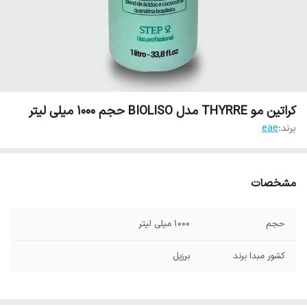
کراتین مو THYRRE مدل BIOLISO حجم 1000 میلی لیتر
برند:
eae
مشخصات
حجم
1000 میلی لیتر
کشور مبدا برند
برزیل