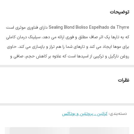
توضیحات
Sealing Blond Bioliso Espelhado da Thyrre دارای فناوری موثری است
که به تارها یک اثر صاف مطلق و فوری ارائه می دهد، سیلینگ درمان کاملی
برای موها ایجاد می کند و تارهای شما را هم تراز و بازسازی می کند. حاوی
روغن نارگیل و ترکیبی از اسیدها است که علاوه بر کاهش حجم، صافی و
براقی طبیعی را ایجاد می کند.
مناسب موهای : ارگانیک به موهای روشن، پلاتینیوم و رنگی و بلوند میباشد
نظرات
.
روش مصرف: بعد از شستن موها با شامپو ضد باقیمانده، آب اضافی موها
را پاک کنید. به 4 قسمت تقسیم کنید و از پشت گردن به اندازه 1 سانتی متر
دسته‌بندی
:
کراتین ، پروتئین و بوتاکس
از ریشه شروع کنید و در رشته های نازک بمالید. بگذارید یک ساعت عمل
کند. 50% شستشو دهید. روی تارهای مورا را 8 تا 15 مرتبه اتو بزنید ، طبق
دمای مشخص شده برای نوع مو. همانطور که می خواهید تمام کنید.