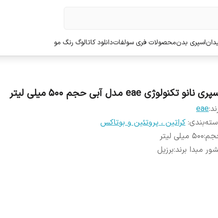
دان
اسپری بدن
محصولات فری سولفات
دانلود کاتالوگ رنگ مو
ری نانو تکنولوژی eae مدل آبی حجم 500 میلی لیتر
ند:
eae
ته‌بندی
:
کراتین ، پروتئین و بوتاکس
جم
:
500 میلی لیتر
ور مبدا برند
:
برزیل