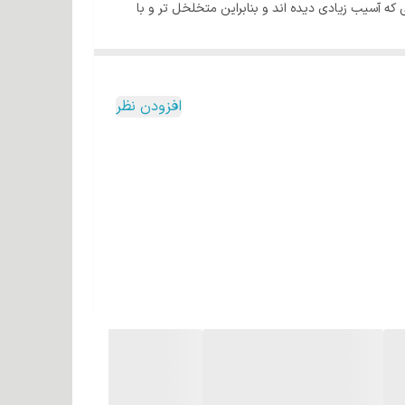
 که آسیب زیادی دیده اند و بنابراین متخلخل تر و با
حلول را داخل دستگاه نانواستیم بریزید و روی موها
افزودن نظر
سوزش پوست، مصرف را قطع کنید. به دنبال مشاوره پزشکی
ترکیبات: آب، الکل، کلرید ستریمونیوم، PCA، عطر، متیل کلرو ایزوتیازولینون، متیل ایزوتیازولینون، CI 19140، دی سدیم EDTA، CI 42090، اسید سیتریک، اسید مالیک، عصاره میوه Pyrus Malus،