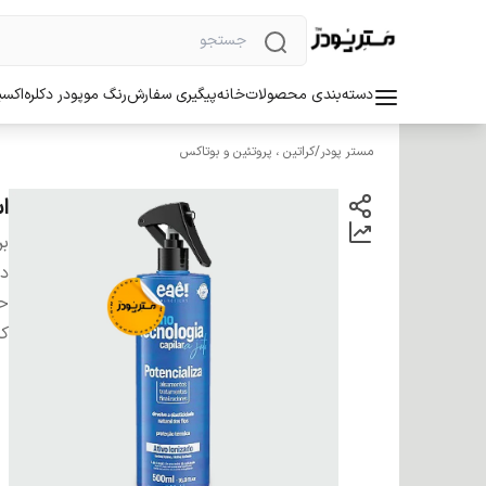
دسته‌بندی محصولات
خانه
پیگیری سفارش
رنگ مو
پودر دکلره
اکسی
مستر پودر
/
کراتین ، پروتئین و بوتاکس
اسپ
بر
دس
ح
کش