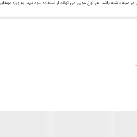
 میله داشته باشد. هر نوع مویی می تواند از استفاده سود ببرد، به ویژه موهایی
ندگی آینه مانند را طولانی می کند.
اکتیو را با کمک لیزر جت (نانو استیم) روی موها اسپری کنید اسپری کنید. (این م
زنید یا بگذارید به طور طبیعی خشک شود.
 از نور نگهداری شود. دور از دسترس کودکان و حیوانات خانگی. در صورت وجود 
.