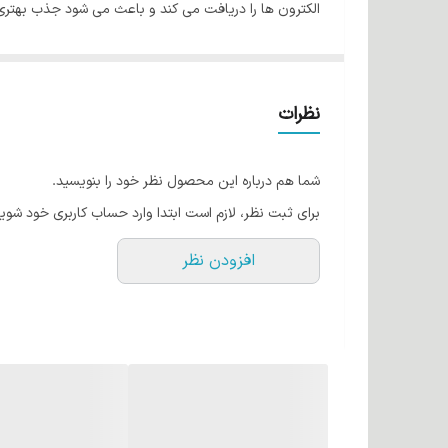
الکترون ها را دریافت می کند و باعث می شود جذب بهتری در
لمس خشن تر می شوند. رطوبت را کنترل می کند و اثر درخش
دستورالعمل استفاده: پس از شستشو و اعمال درمان، یونیزه 
اسپری کنید) به صورت دلخواه بشویید و تمام کنید، برس ب
نظرات
موارد احتیاط: استفاده خارجی. در جای خشک و خنک و دور
باشید.
شما هم درباره این محصول نظر خود را بنویسید.
برای ثبت نظر، لازم است ابتدا وارد حساب کاربری خود شوید
بوتیل‌پروزوتیازولین مالات، بوتیل‌پروزوتیازولین مالز.
افزودن نظر