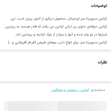
توضیحات
مناسب برای
انواع مو از جمله موهای رنگ شده، دکلره
شده،فر خورده، غیرقابل کنترل و آسیب دیده
کراتین سنیوریتا سبز اورجینال، محصول دیگری از کشور برزیل است. این
کراتین حرفه‌ای حاوی ریز ذراتی کراتین می باشد که قادر هستند به ریزترین
قرنطینه
ندارد
شیارها در مو وارد شده و آنها را سرشار از مواد کراتینه و پروتئین کند.
کشور مبدا برند
برزیل
کراتین سنیوریتا سبز، برای انواع تابپ موهای طبیعی (فر،فر آفریقایی و…)
قابل استفاده می باشد.
اگر موهای دکلره و آسیب دیده دارید، می توانید از کراتین سنیوریتا صورتی
نظرات
استفاده کنید.
کراتینه با این محصول علاوه بر صافی کامل و از بین بردن وزی و پف مو
های شما، مو ها را به طور کامل درمان و آبرسانی می‌نماید.
دسته‌بندی
:
کراتین ، پروتئین و بوتاکس
کراتین سنیوریتا ریزش موی شما را از بین برده و التهاب و چربی سرتان را
کنترل خواهد کرد.
این کراتین، یک محصول کاملا ارگانیک و گیاهی می باشد که فاقد هرگونه