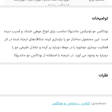
شده آسیب دیده
صافی
40تا 60 %
توضیحات
ماندگاری
4 تا 6 ماه
بوتاکس مو لونیکس ماندیوکا مناسب برای انواع موهی خشک و آسیب دیده
است. این محصول ساختار مو را بازسازی کرده، شکاف‌های ایجاد شده در اثر
کشور مبدا برند
برزیل
فعالیت بیماری موخوره را در موها دوباره پر کرده و تعادل طبیعی مو را
دوباره به وجود می آورد. در نتیجه با استفاده از بوتاکس مو ماندیوکا
لونیکس موهایی احیا شده از نظر رفع حشکی و آبرسانی، صاف، ابریشمی را
خواهید داشت. مواد موجود در این محصول با نفوذ به عمق ساقه‌های مو و
نظرات
پر کردن شکاف‌های مو ، موها را به احیای دلخواه و ظاهری درخشان تبدیل
می‌کند.
بوتاکس لونیکس برای انواع مو مناسب است ، مورا درمان کرده و ساختار مو
دسته‌بندی
:
کراتین ، پروتئین و بوتاکس
را بازسازی می کند، و به موهای شما جانی دوباره میبخشد، نانو بوتاکس
لونیکس بدون مواد مضر شیمیایی ساخته شده است و محصول اورجینال