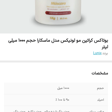
بوتاکس کراتین مو لونیکس مدل ماسکارا حجم 1000 میلی
لیتر
برند:
Lunix
مشخصات
حجم
1000 میل
احیاء
90 تا 100 %
مناسب برای
موی رنگ شده سالم , موی دکلره , موی رنگ