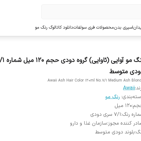
دان
اسپری بدن
محصولات فری سولفات
دانلود کاتالوگ رنگ مو
ودی متوسط
Awaii Ash Hair Color 120ml No.7/1 Medium Ash Blon
ند:
Awaii
ته‌بندی
:
رنگ مو
جم
:
120 میل
اره رنگ
:
7/1 سری دودی
در کننده مجوز
:
سازمان غذا و دارو
نگ
:
بلوند دودی متوسط