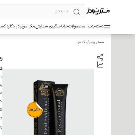
دسته‌بندی محصولات
خانه
پیگیری سفارش
رنگ مو
پودر دکلره
اکسی
مستر پودر
/
رنگ مو
د
de
بر
دس
ح
شم
صا
ر