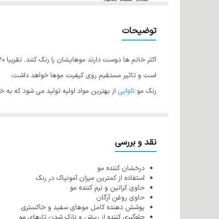
رنگ
توضیحات
است و تاثیر مستقیم روی کیفیت موها خواهد داشت.
رنگ مو
ئاوایی
از بهترین مواد اولیه تولید می شود که به 
فولیکول مو شده و رنگ پذیری مو را افزایش می دهد اما ا
طراحی شده که کمترین میزان آمونیاک را دارند بنابراین هی
کراتین اصلی ترین بخش مو می باشد که بسیار آسیب پذیر 
نقد و بررسی
روغن آرگان می باشند و هنگام استفاده ازآنها نه تنها باع
درخشان کننده مو
از دیگر ویژگی های رنگ مو ئاوایی می توان به وجود نرم ک
استفاده از کمترین میزان آمونیاک در رنگ
رنگ مو ئاوایی به خوبی جذب مو می شود به همین دلیل ای
حاوی کراتین و نرم کننده مو
حاوی روغن آرگان
شرکت طوبی گل در تولید رنگ مو از کراتین مرغوب و با ان
پوشش دهنده کامل موهای سفید و خاکستری
روغن آرگان از خشکی پوست سر جلوگیری می کند.
جلوگیری کننده از ریزش و نازک شدن تارهای مو