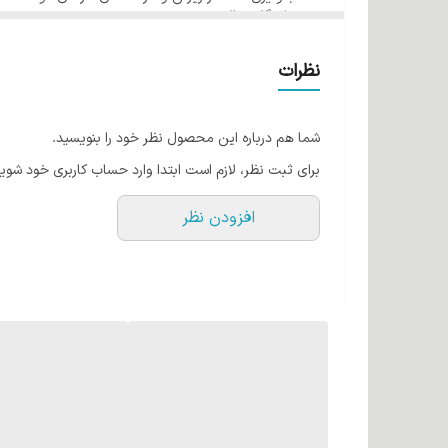
ماندگاری بالا
فرمولاسیون مناسب از کشور آمریکا در رنگ مو ئاوایی ایجاد
حجم 120 میل
گروه دودی شماره 7/1 بلوند دودی متوسط
قابل اجرا می باشد.
نظرات
کراتین مو چیست؟
کراتین یک نوع پروتئین است که بطور طبیعی در موها وجود
شما هم درباره این محصول نظر خود را بنویسید.
حالت دهنده ها آسیب می بیند. رنگ موهای ئاوایی حاوی کر
برای ثبت نظر، لازم است ابتدا وارد حساب کاربری خود شوید
روغن آرگان
افزودن نظر
روغن آرگان به طلای مایع شهرت دارد! این روغن اکسیری 
اکسیدان و لینولئیک اسید است. می‌توان گفت این روغن به
هم تاثیر می گذارد. روغن آرگان به دلیل مواد مغذی که د