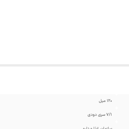
120 میل
7/1 سری دودی
سازمان غذا و دارو