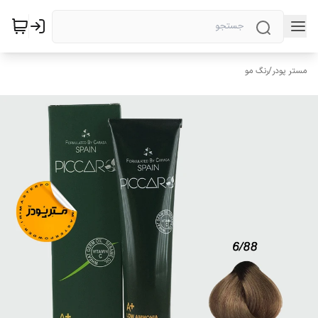
مستر پودر
/
رنگ مو