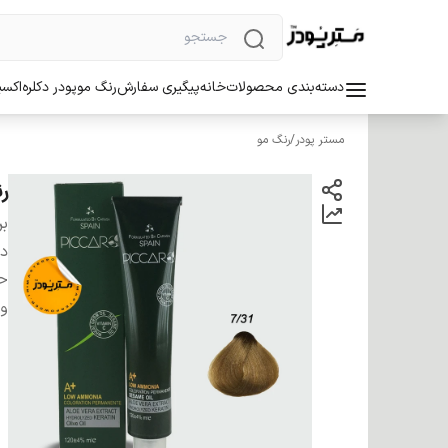
دسته‌بندی محصولات
خانه
پیگیری سفارش
رنگ مو
پودر دکلره
اکسی
مستر پودر
/
رنگ مو
رنگ
بر
دس
ح
وی