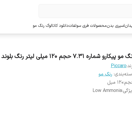
دان
اسپری بدن
محصولات فری سولفات
دانلود کاتالوگ رنگ مو
 مو پیکارو شماره 7.31 حجم 120 میلی لیتر رنگ بلوند بژ
ند:
Piccaro
ته‌بندی
:
رنگ مو
جم
:
120 میل
ژگی
:
Low Ammonia