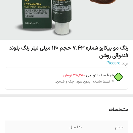
رنگ مو پیکارو شماره 7.43 حجم 120 میلی لیتر رنگ بلوند
فندوقی روشن
برند:
Piccaro
هر قسط با ترب‌پی:
۳۸٬۲۵۰
تومان
۴ قسط ماهانه. بدون سود، چک و ضامن.
مشخصات
حجم
120 میل