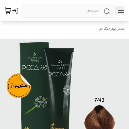
مستر پودر
/
رنگ مو