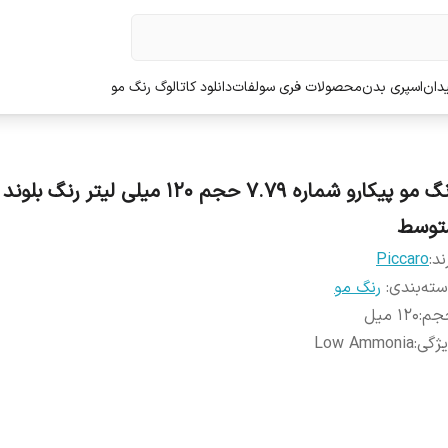
دان
اسپری بدن
محصولات فری سولفات
دانلود کاتالوگ رنگ مو
رنگ مو پیکارو شماره 7.79 حجم 120 میلی لیتر 
توسط
ند:
Piccaro
ته‌بندی
:
رنگ مو
جم
:
120 میل
ژگی
:
Low Ammonia