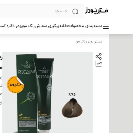
دسته‌بندی محصولات
خانه
پیگیری سفارش
رنگ مو
پودر دکلره
اکسی
مستر پودر
/
رنگ مو
م
بر
دس
ح
وی