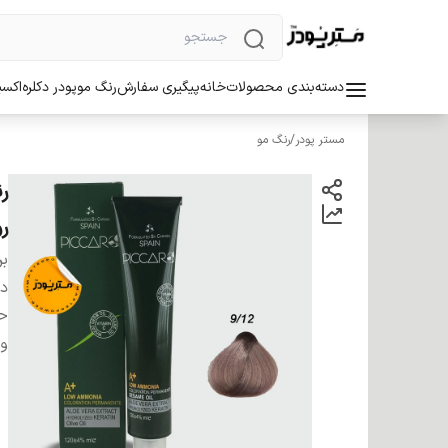
دسته‌بندی محصولات
خانه
پیگیری سفارش
رنگ مو
پودر دکلره
اکسی
مستر پودر
/
رنگ مو
ر
بر
دس
ح
وی