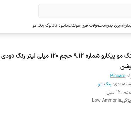
دان
اسپری بدن
محصولات فری سولفات
دانلود کاتالوگ رنگ مو
رنگ مو پیکارو شماره 9.12 حجم 120 میلی لیتر ر
وشن
ند:
Piccaro
ته‌بندی
:
رنگ مو
جم
:
120 میل
ژگی
:
Low Ammonia