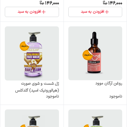
146,000
146,000
افزودن به سبد
افزودن به سبد
روغن آرگان موود
ژل شست و شوی صورت
(هیالورونیک اسید) گلدکلس
ناموجود
ناموجود