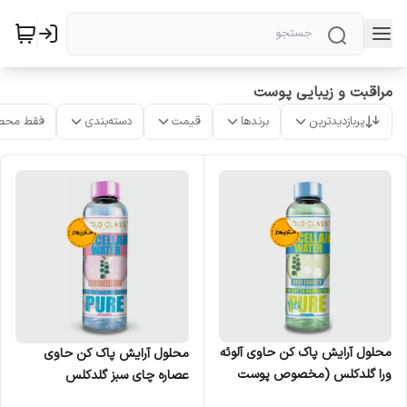
مراقبت و زیبایی پوست
پربازدیدترین
برندها
قیمت
دسته‌بندی
فقط محص
محلول آرایش پاک کن حاوی آلوئه
محلول آرایش پاک کن حاوی
ورا گلدکلس (مخصوص پوست
عصاره چای سبز گلدکلس
های خشک)
(مخصوص پوست های چرب)