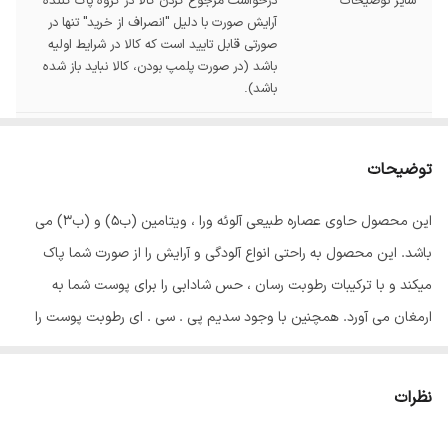
سایر توضیحات
درخواست مرجوع کردن کالا در گروه پاک کننده
آرایش صورت با دلیل "انصراف از خرید" تنها در
صورتی قابل تایید است که کالا در شرایط اولیه
باشد (در صورت پلمپ بودن، کالا نباید باز شده
باشد).
مناسب برای
پوستهای خشک و نرمال
توضیحات
حجم
200 میل
این محصول حاوی عصاره طبیعی آلوئه ورا ، ویتامین (ب5) و (ب3) می
عصاره
آلوئه ورا
باشد. این محصول به راحتی انواع آلودگی و آرایش را از صورت شما پاک
میکند و با ترکیبات رطوبت رسان ، حس شادابی را برای پوست شما به
ارمغان می آورد. همچنین با وجود سدیم پی . سی . ای رطوبت پوست را
نگهداری کرده و باعث آبرسانی پوست میشود.
نظرات