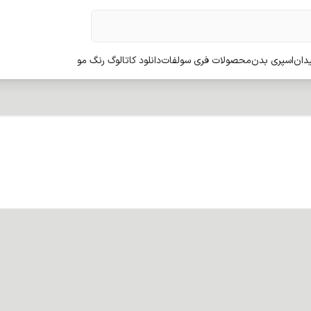
دان
اسپری بدن
محصولات فری سولفات
دانلود کاتالوگ رنگ مو