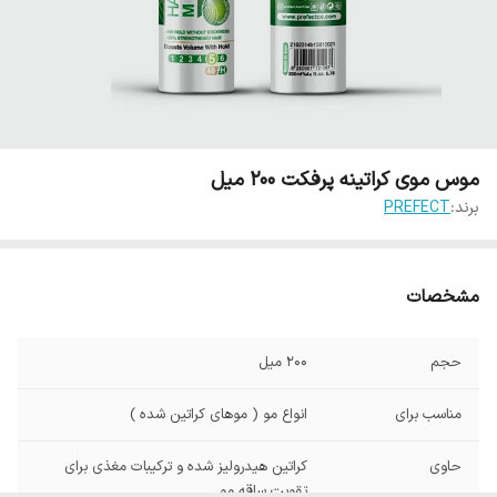
موس موی کراتینه پرفکت 200 میل
برند:
PREFECT
مشخصات
حجم
200 میل
مناسب برای
انواع مو ( موهای کراتین شده )
حاوی
کراتین هیدرولیز شده و ترکیبات مغذی برای
تقویت ساقه مو