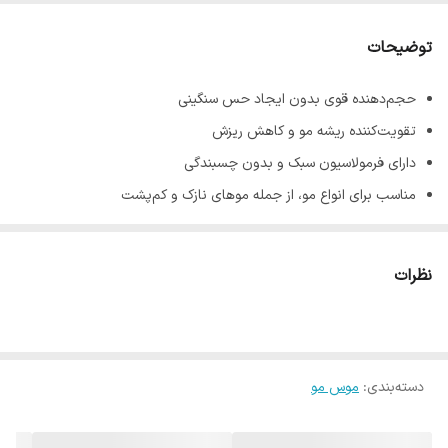
توضیحات
حجم‌دهنده قوی بدون ایجاد حس سنگینی
تقویت‌کننده ریشه مو و کاهش ریزش
دارای فرمولاسیون سبک و بدون چسبندگی
مناسب برای انواع مو، از جمله موهای نازک و کم‌پشت
افزایش ضخامت تارهای مو و ایجاد جلوه‌ای پرپشت
حفظ حالت طبیعی مو بدون ایجاد خشکی
نظرات
حاوی ترکیبات مغذی برای تقویت ساقه مو
مقاوم در برابر رطوبت و تعریق
بدون ایجاد سفیدک یا شوره روی مو
دسته‌بندی
:
موس مو
مناسب برای استفاده روزانه بدون آسیب به مو
فاقد الکل، پارابن و مواد مضر