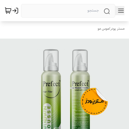
مستر پودر
/
موس مو