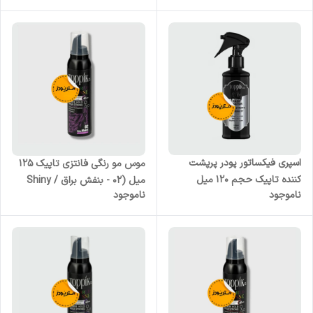
اسپری فیکساتور پودر پرپشت
موس مو رنگی فانتزی تاپیک 125
کننده تاپیک حجم 120 میل
میل (02 - بنفش براق / Shiny
ناموجود
ناموجود
Violet )