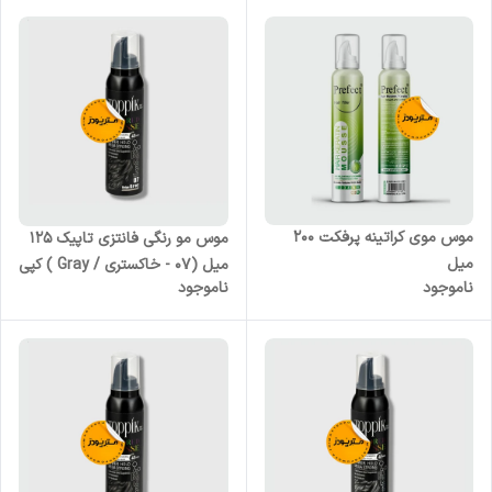
موس موی کراتینه پرفکت 200
موس مو رنگی فانتزی تاپیک 125
میل
میل (07 - خاکستری / Gray ) کپی
ناموجود
ناموجود