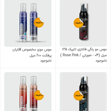
موس مو رنگی فانتزی تاپیک 125
موس موی مخصوص آقایان
میل (04 - صورتی / Rose Pink )
پرفکت 200 میل
ناموجود
ناموجود