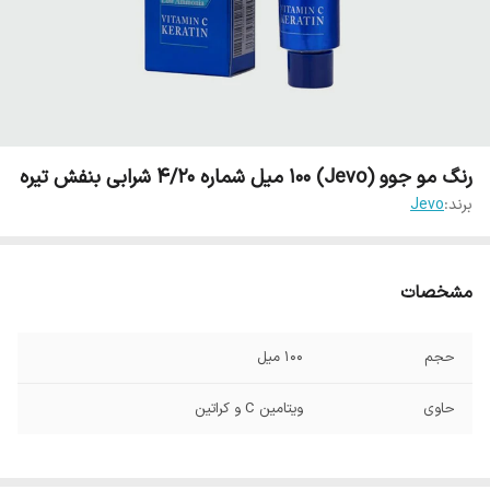
رنگ مو جوو (Jevo) 100 میل شماره 4/20 شرابی بنفش تیره
برند:
Jevo
مشخصات
حجم
100 میل
حاوی
ویتامین C و کراتین