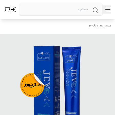
مستر پودر
/
رنگ مو