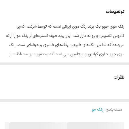
توضیحات
رنگ موی جوو یک برند رنگ موی ایرانی است که توسط شرکت اکسیر
کادوس تاسیس و روانه بازار شد. این برند طیف گسترده‌ای از رنگ مو را ارائه
می‌دهد که شامل رنگ‌های طبیعی، رنگ‌های فانتزی و حرفه‌ای است. رنگ
موی جوو حاوی کراتین و ویتامین سی است که به تقویت و محافظت از
موها کمک می‌کند. این رنگ مو همچنین دارای فرمولاسیون آلمانی است که
به راحتی قابل استفاده بوده و موها را نرم و درخشان می‌کند.
نظرات
رنگ موی جوو شامل ۱۳۱ طیف رنگی مختلف است که هر سلیقه‌ای را راضی
می‌کند. این رنگ موها در ۲۴ سری اصلی طبیعی، زیتونی و … ارائه می‌شوند.
اگر به دنبال رنگ موی باکیفیت و مقرون به صرفه هستید، رنگ موی جوو
دسته‌بندی
:
رنگ مو
یک انتخاب عالی برای شماست. این رنگ مو ماندگاری بالایی دارد.
ویژگی‌های رنگ موی جوو ۱۰۰ میل:
حجم هر تیوپ رنگ ۱۰۰ میل