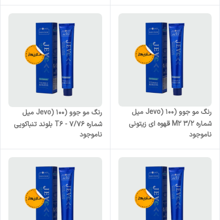
رنگ مو جوو (Jevo) 100 میل
رنگ مو جوو (Jevo) 100 میل
شماره M2 3/2 قهوه ای زیتونی
شماره T6 - 7/76 بلوند تنباکویی
ناموجود
ناموجود
تیره
متوسط