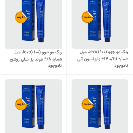
رنگ مو جوو (Jevo) 100 میل
رنگ مو جوو (Jevo) 100 میل
شماره E14 0/111 واریاسیون آبی
شماره 9/8 بلوند بژ خیلی روشن
ناموجود
ناموجود