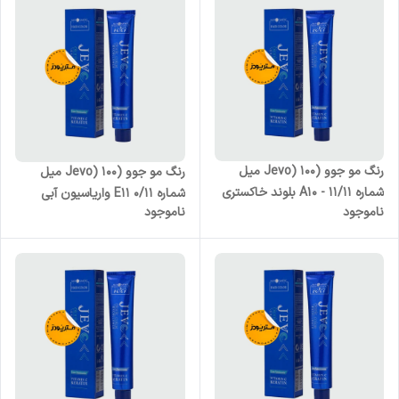
رنگ مو جوو (Jevo) 100 میل
رنگ مو جوو (Jevo) 100 میل
شماره A10 - 11/11 بلوند خاکستری
شماره E11 0/11 واریاسیون آبی
ناموجود
ناموجود
پلاتینه