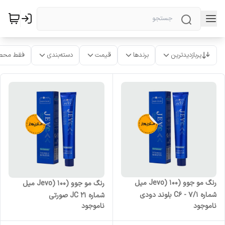
پربازدیدترین
برندها
قیمت
دسته‌بندی
فقط محص
رنگ مو جوو (Jevo) 100 میل
رنگ مو جوو (Jevo) 100 میل
شماره C6 - 7/1 بلوند دودی
شماره JC 21 صورتی
ناموجود
ناموجود
متوسط