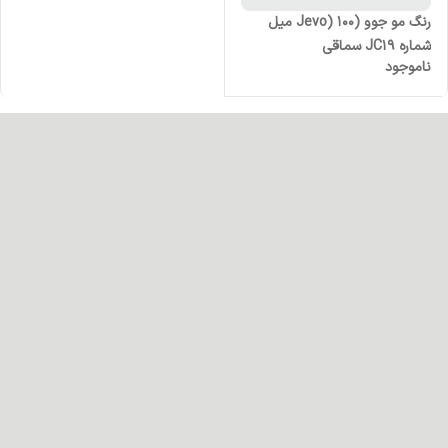
رنگ مو جوو (Jevo) 100 میل
شماره JC19 سماقی
ناموجود