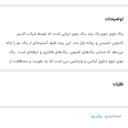
توضیحات
رنگ موی جوو یک برند رنگ موی ایرانی است که توسط شرکت اکسیر
کادوس تاسیس و روانه بازار شد. این برند طیف گسترده‌ای از رنگ مو را ارائه
می‌دهد که شامل رنگ‌های طبیعی، رنگ‌های فانتزی و حرفه‌ای است. رنگ
موی جوو حاوی کراتین و ویتامین سی است که به تقویت و محافظت از
موها کمک می‌کند. این رنگ مو همچنین دارای فرمولاسیون آلمانی است که
به راحتی قابل استفاده بوده و موها را نرم و درخشان می‌کند.
نظرات
رنگ موی جوو شامل ۱۳۱ طیف رنگی مختلف است که هر سلیقه‌ای را راضی
می‌کند. این رنگ موها در ۲۴ سری اصلی طبیعی، زیتونی و … ارائه می‌شوند.
اگر به دنبال رنگ موی باکیفیت و مقرون به صرفه هستید، رنگ موی جوو
دسته‌بندی
:
رنگ مو
یک انتخاب عالی برای شماست. این رنگ مو ماندگاری بالایی دارد.
ویژگی‌های رنگ موی جوو ۱۰۰ میل: