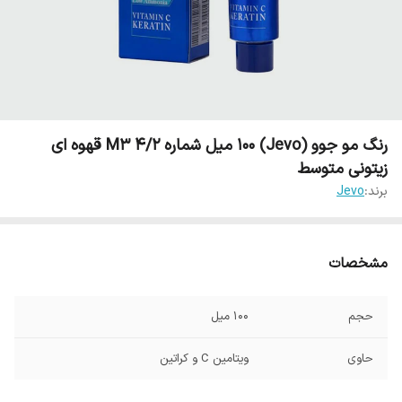
رنگ مو جوو (Jevo) 100 میل شماره M3 4/2 قهوه ای
زیتونی متوسط
برند:
Jevo
مشخصات
حجم
100 میل
حاوی
ویتامین C و کراتین