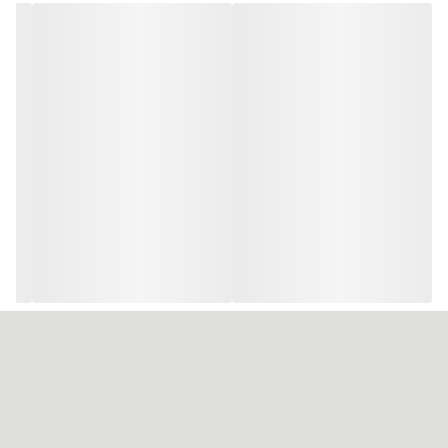
حجم هر تیوپ رنگ ۱۰۰ میل
لو آمونیاک یا کم آمونیاک
تعداد تیوپ رنگ در هر کارتن ۳۶ عدد
حاوی ویتامین C
حاوی کراتین
آمونیاک پایین
دارای خاصیت نرم کنندگی
مناسب برای سالن زیبایی و آرایشگاه
دارای پیگمنت های رنگی قوی
ساخت شرکت اکسیر کادوس