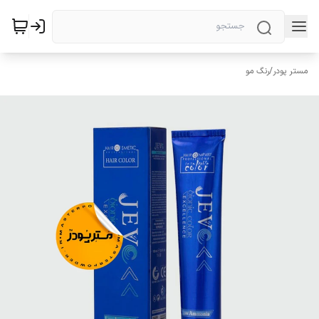
مستر پودر
/
رنگ مو