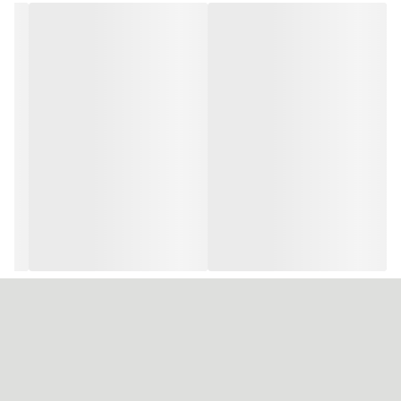
حجم هر تیوپ رنگ ۱۰۰ میل
لو آمونیاک یا کم آمونیاک
تعداد تیوپ رنگ در هر کارتن ۳۶ عدد
حاوی ویتامین C
حاوی کراتین
آمونیاک پایین
دارای خاصیت نرم کنندگی
مناسب برای سالن زیبایی و آرایشگاه
دارای پیگمنت های رنگی قوی
ساخت شرکت اکسیر کادوس