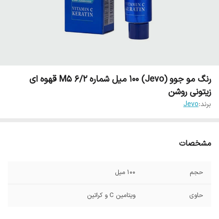
رنگ مو جوو (Jevo) 100 میل شماره M5 6/2 قهوه ای
زیتونی روشن
برند:
Jevo
مشخصات
حجم
100 میل
حاوی
ویتامین C و کراتین