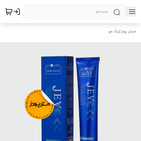
مستر پودر
/
رنگ مو