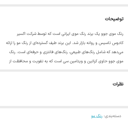
توضیحات
رنگ موی جوو یک برند رنگ موی ایرانی است که توسط شرکت اکسیر
کادوس تاسیس و روانه بازار شد. این برند طیف گسترده‌ای از رنگ مو را ارائه
می‌دهد که شامل رنگ‌های طبیعی، رنگ‌های فانتزی و حرفه‌ای است. رنگ
موی جوو حاوی کراتین و ویتامین سی است که به تقویت و محافظت از
موها کمک می‌کند. این رنگ مو همچنین دارای فرمولاسیون آلمانی است که
به راحتی قابل استفاده بوده و موها را نرم و درخشان می‌کند.
نظرات
رنگ موی جوو شامل ۱۳۱ طیف رنگی مختلف است که هر سلیقه‌ای را راضی
می‌کند. این رنگ موها در ۲۴ سری اصلی طبیعی، زیتونی و … ارائه می‌شوند.
اگر به دنبال رنگ موی باکیفیت و مقرون به صرفه هستید، رنگ موی جوو
دسته‌بندی
:
رنگ مو
یک انتخاب عالی برای شماست. این رنگ مو ماندگاری بالایی دارد.
ویژگی‌های رنگ موی جوو ۱۰۰ میل: