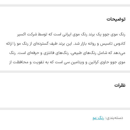
توضیحات
رنگ موی جوو یک برند رنگ موی ایرانی است که توسط شرکت اکسیر
کادوس تاسیس و روانه بازار شد. این برند طیف گسترده‌ای از رنگ مو را ارائه
می‌دهد که شامل رنگ‌های طبیعی، رنگ‌های فانتزی و حرفه‌ای است. رنگ
موی جوو حاوی کراتین و ویتامین سی است که به تقویت و محافظت از
موها کمک می‌کند. این رنگ مو همچنین دارای فرمولاسیون آلمانی است که
به راحتی قابل استفاده بوده و موها را نرم و درخشان می‌کند.
نظرات
رنگ موی جوو شامل ۱۳۱ طیف رنگی مختلف است که هر سلیقه‌ای را راضی
می‌کند. این رنگ موها در ۲۴ سری اصلی طبیعی، زیتونی و … ارائه می‌شوند.
اگر به دنبال رنگ موی باکیفیت و مقرون به صرفه هستید، رنگ موی جوو
دسته‌بندی
:
رنگ مو
یک انتخاب عالی برای شماست. این رنگ مو ماندگاری بالایی دارد.
ویژگی‌های رنگ موی جوو ۱۰۰ میل: