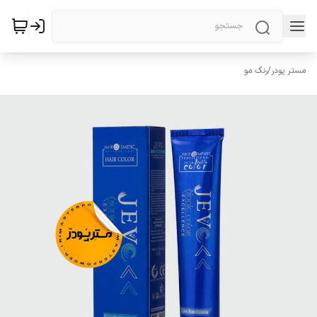
مستر پودر
/
رنگ مو