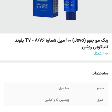
رنگ مو جوو (Jevo) 100 میل شماره T7 - 8/76 بلوند
تنباکویی روشن
برند:
Jevo
مشخصات
حجم
100 میل
حاوی
ویتامین C و کراتین