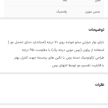
سایز
55
جنس سوزن
پلاستیک
توضیحات
دارای نوار حرارتی محو شونده روی 70 درجه (استاندارد دمای تحمل مو )
استفاده از پرلون (برس مویی درجه یک) با مقاومت 250 درجه
طراحی ارگونومیک دسته برس با نگین های برجسته جهت کنترل بهتر
با قابلیت تقسیم مو توسط انتهای برس
ساخته شده با مواد مقاوم در برابر حرارت و عدم جدایی قطعات از یکدیگر
نظرات