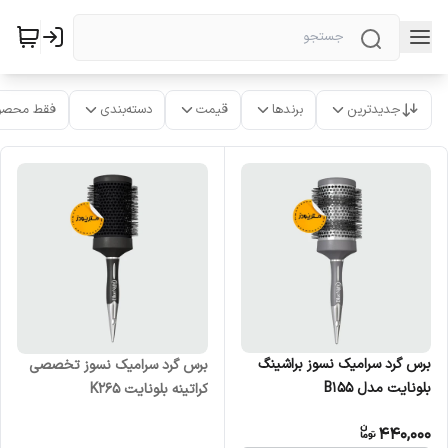
جدیدترین
برندها
قیمت
دسته‌بندی
فقط محصو
برس گرد سرامیک نسوز براشینگ
برس گرد سرامیک نسوز تخصصی
بلونایت مدل B155
کراتینه بلونایت K265
440,000