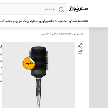
دسته‌بندی محصولات
خانه
پیگیری سفارش
رنگ مو
پودر دکلره
اکسی
مستر پودر
/
محصولات برقی و جانبی
ب
بر
دس
ج
ج
سا