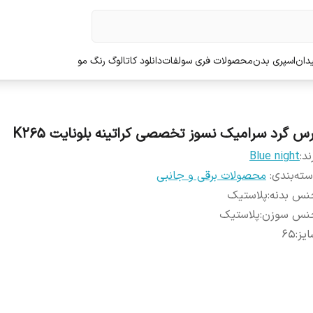
دان
اسپری بدن
محصولات فری سولفات
دانلود کاتالوگ رنگ مو
رس گرد سرامیک نسوز تخصصی کراتینه بلونایت K265
ند:
Blue night
ته‌بندی
:
محصولات برقی و جانبی
نس بدنه
:
پلاستیک
نس سوزن
:
پلاستیک
یز
:
65