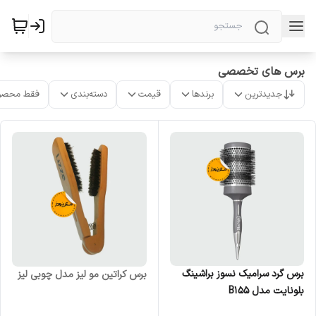
برس های تخصصی
جدیدترین
برندها
قیمت
دسته‌بندی
فقط محصو
برس گرد سرامیک نسوز براشینگ
برس کراتین مو لیز مدل چوبی لیز
بلونایت مدل B155