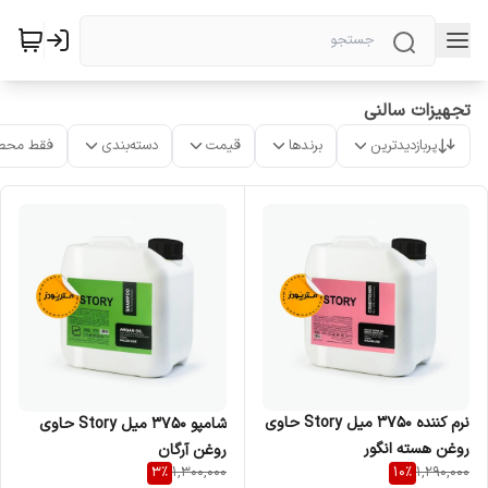
تجهیزات سالنی
پربازدیدترین
برندها
قیمت
دسته‌بندی
فقط محص
نرم کننده 3750 میل Story حاوی
شامپو 3750 میل Story حاوی
روغن هسته انگور
روغن آرگان
3
%
10
%
1,300,000
1,290,000