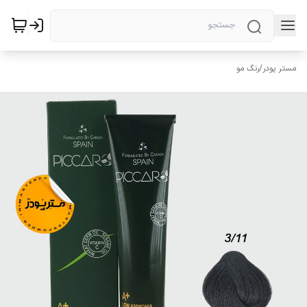
مستر پودر
/
رنگ مو