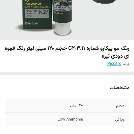
رنگ مو پیکارو شماره C2-3.11 حجم 120 میلی لیتر رنگ قهوه
ای دودی تیره
برند:
Piccaro
مشخصات
حجم
120 میل
ویژگی
Low Ammonia