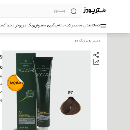
دسته‌بندی محصولات
خانه
پیگیری سفارش
رنگ مو
پودر دکلره
اکسی
مستر پودر
/
رنگ مو
ر
بر
دس
ح
وی