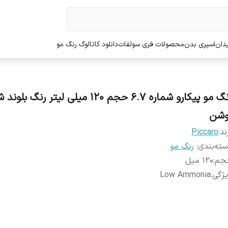
دان
اسپری بدن
محصولات فری سولفات
دانلود کاتالوگ رنگ مو
رنگ مو پیکارو شماره 6.7 حجم 120 میلی لیتر رنگ
وشن
ند:
Piccaro
ته‌بندی
:
رنگ مو
جم
:
120 میل
ژگی
:
Low Ammonia