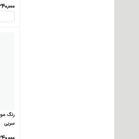
240,000
سربی
240,000