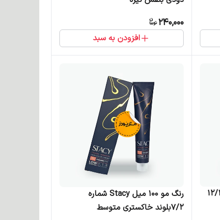
240,000
افزودن به سبد
 میل Stacy شماره 12/12
رنگ مو 100 میل Stacy شماره
7/2بلوند خاکستری متوسط