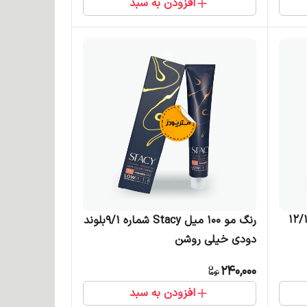
افزودن به سبد
 میل Stacy شماره 12/17
رنگ مو 100 میل Stacy شماره 9/1بلوند
دودی خیلی روشن
240,000
افزودن به سبد