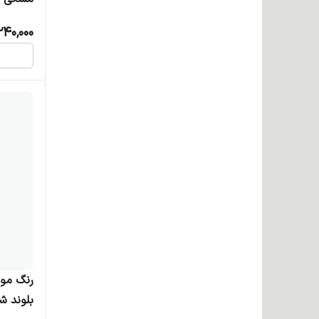
240,000
بلوند ش