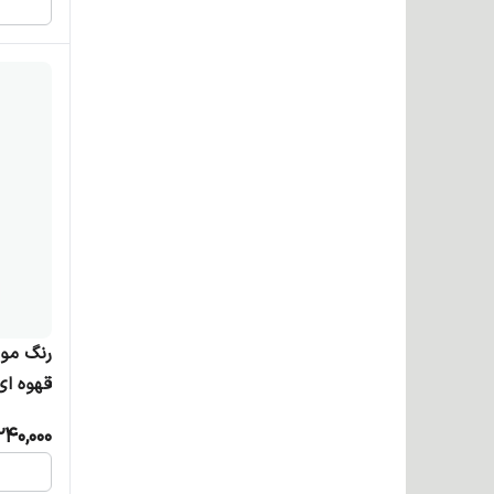
قهوه ا
240,000