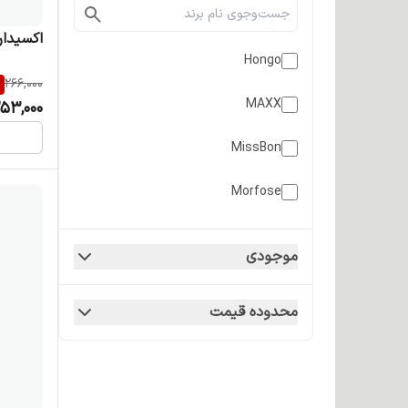
اکسیدان 900 میل 6 درصد
Hongo
%
266,000
MAXX
53,000
MissBon
Morfose
owl STORY
موجودی
Stacy
محدوده قیمت
TEMPTING