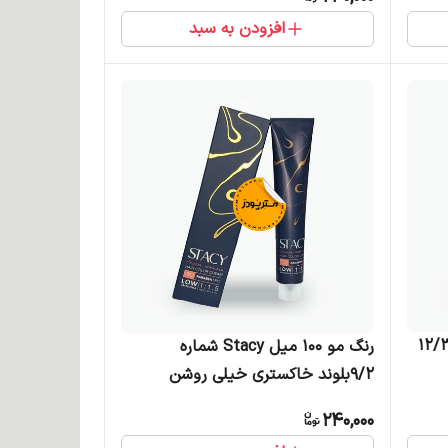
افزودن به سبد
1 میل Stacy شماره 12/39
رنگ مو 100 میل Stacy شماره
9/2بلوند خاکستری خیلی روشن
240,000