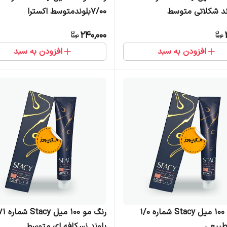
7/00بلوندمتوسط اکسترا
240,000
افزودن به سبد
افزودن به سبد
رنگ مو 100 میل Stacy شماره 1/0
رنگ مو 100 
بیعی
بلوند نسکافه ای متوسط