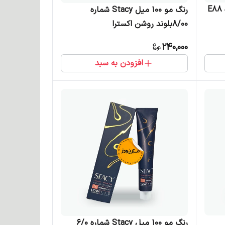
واریاسیون 15 میل Stacy شماره E88
رنگ مو 100 میل Stacy شماره
8/00بلوند روشن اکسترا
240,000
افزودن به سبد
رنگ مو 100 میل Stacy شماره 6/0