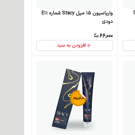
واریاسیون 15 میل Stacy شماره E11
دودی
66,000
افزودن به سبد