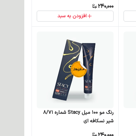
240,000
افزودن به سبد
رنگ مو 100 میل Stacy شماره 8/71
شیر نسکافه ای
240,000