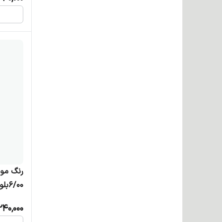
6/00بلوند تیره اکسترا
240,000