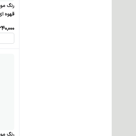
قهوه ا
240,000