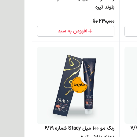
بلوند تیره
240,000
افزودن به سبد
میل Stacy شماره 7/71
رنگ مو 100 میل Stacy شماره 6/19
دودی بنفش تیره