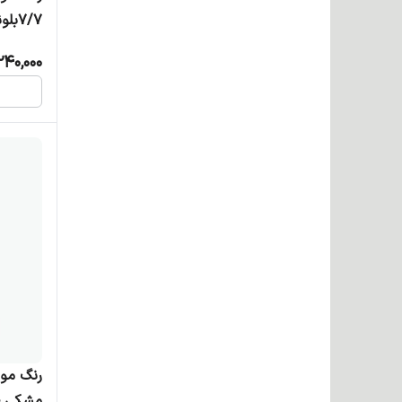
7/7بلوند شکلاتی متوسط
240,000
مشکی ط